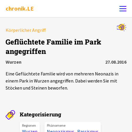
chronik.LE
Alle Ereignisse
Körperlicher Angriff
Ereignis melden
7502
Ereignisse
Geflüchtete Familie im Park
angegriffen
Chronik
Ereignisse
Statistik
Wurzen
27.08.2016
Exportieren
?
Filter Erklärungen
Dossiers
Eine Geflüchtete Familie wird von mehreren Neonazis in
einem Park in Wurzen angegriffen. Dabei werden Sie mit
Leipziger Zustände
Stöcken und Steinen beworfen.
Schlaglichter
Kategorisierung
Phänomene
Regionen
Phänomene
Wurzen
Neonazismus
,
Rassismus