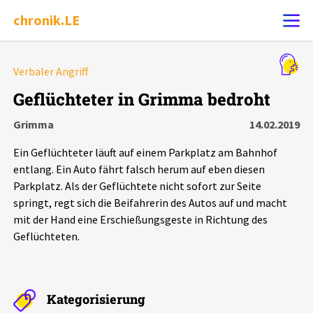
chronik.LE
Alle Ereignisse
Verbaler Angriff
Ereignis melden
7502
Ereignisse
Geflüchteter in Grimma bedroht
Grimma
14.02.2019
Chronik
Ereignisse
Statistik
Ein Geflüchteter läuft auf einem Parkplatz am Bahnhof
Exportieren
?
Filter Erklärungen
Dossiers
entlang. Ein Auto fährt falsch herum auf eben diesen
Parkplatz. Als der Geflüchtete nicht sofort zur Seite
springt, regt sich die Beifahrerin des Autos auf und macht
Leipziger Zustände
mit der Hand eine Erschießungsgeste in Richtung des
Geflüchteten.
Schlaglichter
Phänomene
Kategorisierung