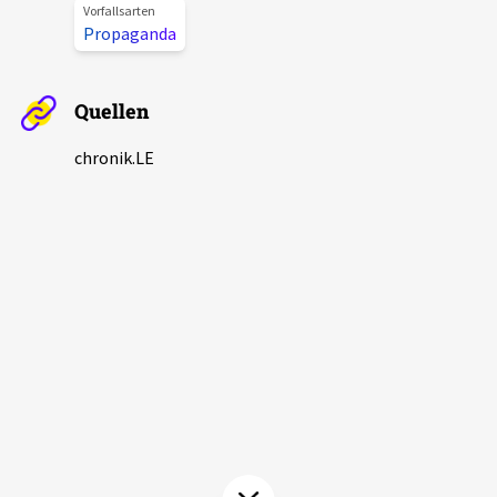
Vorfallsarten
Aktuelles
Propaganda
Alle Beiträge
Über uns
Quellen
Veranstaltungen
Projektbeschreibung
chronik.LE
Pressemitteilungen
Kontakt
Podcasts
Unterstützer_innen
Spenden
chronik.LE in der Presse