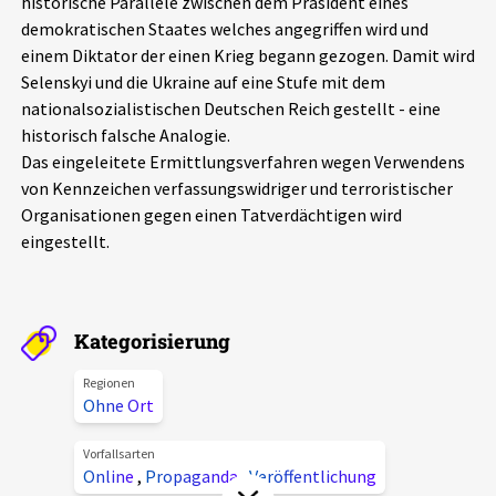
historische Parallele zwischen dem Präsident eines
Aktuelles
demokratischen Staates welches angegriffen wird und
einem Diktator der einen Krieg begann gezogen. Damit wird
Selenskyi und die Ukraine auf eine Stufe mit dem
Alle Beiträge
Über uns
nationalsozialistischen Deutschen Reich gestellt - eine
Veranstaltungen
historisch falsche Analogie.
Projektbeschreibung
Das eingeleitete Ermittlungsverfahren wegen Verwendens
Pressemitteilungen
von Kennzeichen verfassungswidriger und terroristischer
Kontakt
Organisationen gegen einen Tatverdächtigen wird
Podcasts
eingestellt.
Unterstützer_innen
Spenden
chronik.LE in der Presse
Kategorisierung
Regionen
Ohne Ort
Vorfallsarten
Online
,
Propaganda
,
Veröffentlichung