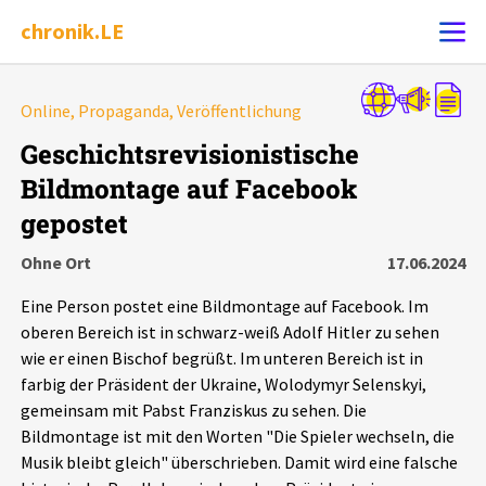
chronik.LE
Alle Ereignisse
Online, Propaganda, Veröffentlichung
Ereignis melden
7502
Ereignisse
Geschichtsrevisionistische
Bildmontage auf Facebook
Chronik
Ereignisse
Statistik
gepostet
Exportieren
?
Filter Erklärungen
Dossiers
Ohne Ort
17.06.2024
Eine Person postet eine Bildmontage auf Facebook. Im
Leipziger Zustände
oberen Bereich ist in schwarz-weiß Adolf Hitler zu sehen
wie er einen Bischof begrüßt. Im unteren Bereich ist in
Schlaglichter
farbig der Präsident der Ukraine, Wolodymyr Selenskyi,
gemeinsam mit Pabst Franziskus zu sehen. Die
Bildmontage ist mit den Worten "Die Spieler wechseln, die
Phänomene
Musik bleibt gleich" überschrieben. Damit wird eine falsche