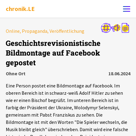
chronik.LE
Alle Ereignisse
Online, Propaganda, Veröffentlichung
Ereignis melden
7502
Ereignisse
Geschichtsrevisionistische
Bildmontage auf Facebook
Chronik
Ereignisse
Statistik
gepostet
Exportieren
?
Filter Erklärungen
Dossiers
Ohne Ort
18.06.2024
Eine Person postet eine Bildmontage auf Facebook. Im
Leipziger Zustände
oberen Bereich ist in schwarz-weiß Adolf Hitler zu sehen
wie er einen Bischof begrüßt. Im unteren Bereich ist in
Schlaglichter
farbig der Präsident der Ukraine, Wolodymyr Selenskyi,
gemeinsam mit Pabst Franziskus zu sehen. Die
Bildmontage ist mit den Worten "Die Spieler wechseln, die
Phänomene
Musik bleibt gleich" überschrieben. Damit wird eine falsche