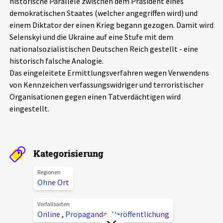
historische Parallele zwischen dem Präsident eines
Aktuelles
demokratischen Staates (welcher angegriffen wird) und
einem Diktator der einen Krieg begann gezogen. Damit wird
Selenskyi und die Ukraine auf eine Stufe mit dem
Alle Beiträge
Über uns
nationalsozialistischen Deutschen Reich gestellt - eine
Veranstaltungen
historisch falsche Analogie.
Projektbeschreibung
Das eingeleitete Ermittlungsverfahren wegen Verwendens
Pressemitteilungen
von Kennzeichen verfassungswidriger und terroristischer
Kontakt
Organisationen gegen einen Tatverdächtigen wird
Podcasts
eingestellt.
Unterstützer_innen
Spenden
chronik.LE in der Presse
Kategorisierung
Regionen
Ohne Ort
Vorfallsarten
Online
,
Propaganda
,
Veröffentlichung