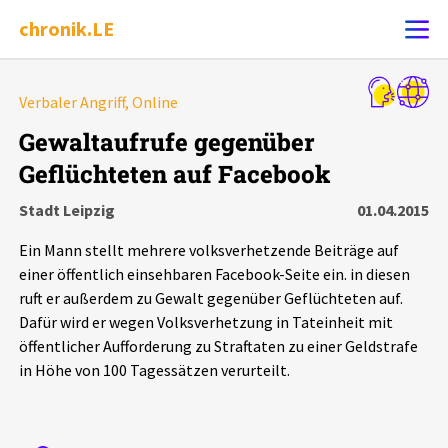
chronik.LE
Alle Ereignisse
Verbaler Angriff, Online
Ereignis melden
7502
Ereignisse
Gewaltaufrufe gegenüber
Geflüchteten auf Facebook
Chronik
Ereignisse
Statistik
Stadt Leipzig
01.04.2015
Exportieren
?
Filter Erklärungen
Dossiers
Ein Mann stellt mehrere volksverhetzende Beiträge auf
einer öffentlich einsehbaren Facebook-Seite ein. in diesen
Leipziger Zustände
ruft er außerdem zu Gewalt gegenüber Geflüchteten auf.
Dafür wird er wegen Volksverhetzung in Tateinheit mit
öffentlicher Aufforderung zu Straftaten zu einer Geldstrafe
Schlaglichter
in Höhe von 100 Tagessätzen verurteilt.
Phänomene