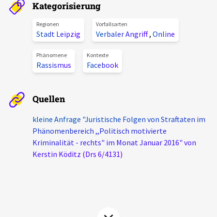
Kategorisierung
Aktuelles
Regionen
Vorfallsarten
Stadt Leipzig
Verbaler Angriff
,
Online
Alle Beiträge
Über uns
Veranstaltungen
Phänomene
Kontexte
Rassismus
Facebook
Projektbeschreibung
Pressemitteilungen
Kontakt
Podcasts
Quellen
Unterstützer_innen
kleine Anfrage "Juristische Folgen von Straftaten im
Spenden
Phänomenbereich ,,Politisch motivierte
Kriminalität - rechts" im Monat Januar 2016" von
chronik.LE in der Presse
Kerstin Köditz (Drs 6/4131)