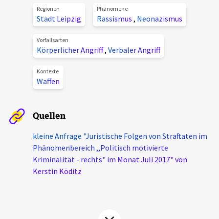
Regionen
Phänomene
Aktuelles
Stadt Leipzig
Rassismus
,
Neonazismus
Alle Beiträge
Vorfallsarten
Über uns
Körperlicher Angriff
,
Verbaler Angriff
Veranstaltungen
Projektbeschreibung
Kontexte
Pressemitteilungen
Waffen
Kontakt
Podcasts
Unterstützer_innen
Quellen
Spenden
kleine Anfrage "Juristische Folgen von Straftaten im
chronik.LE in der Presse
Phänomenbereich ,,Politisch motivierte
Kriminalität - rechts" im Monat Juli 2017" von
Kerstin Köditz