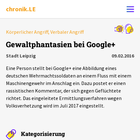
chronik.LE
Alle Ereignisse
Körperlicher Angriff, Verbaler Angriff
Ereignis melden
7502
Ereignisse
Gewaltphantasien bei Google+
Stadt Leipzig
09.02.2016
Chronik
Ereignisse
Statistik
Eine Person stellt bei Google+ eine Abbildung eines
Exportieren
?
Filter Erklärungen
Dossiers
deutschen Wehrmachtssoldaten an einem Fluss mit einem
Maschinengewehr im Anschlag ein. Dazu postet er einen
rassistischen Kommentar, der sich gegen Geflüchtete
Leipziger Zustände
richtet. Das eingeleitete Ermittlungsverfahren wegen
Volksverhetzung wird im Juli 2017 eingestellt.
Schlaglichter
Phänomene
Kategorisierung