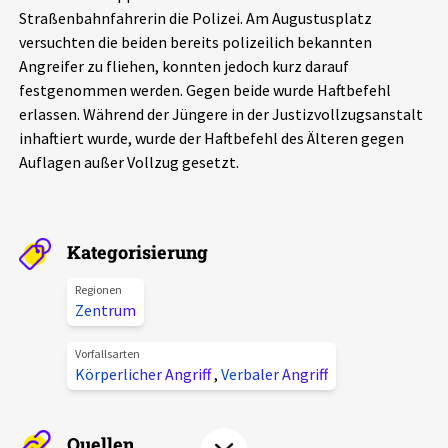
Straßenbahnfahrerin die Polizei. Am Augustusplatz
Aktuelles
versuchten die beiden bereits polizeilich bekannten
Angreifer zu fliehen, konnten jedoch kurz darauf
Alle Beiträge
Über uns
festgenommen werden. Gegen beide wurde Haftbefehl
erlassen. Während der Jüngere in der Justizvollzugsanstalt
Veranstaltungen
inhaftiert wurde, wurde der Haftbefehl des Älteren gegen
Projektbeschreibung
Pressemitteilungen
Auflagen außer Vollzug gesetzt.
Kontakt
Podcasts
Unterstützer_innen
Kategorisierung
Spenden
Regionen
chronik.LE in der Presse
Zentrum
Vorfallsarten
Körperlicher Angriff
,
Verbaler Angriff
Quellen