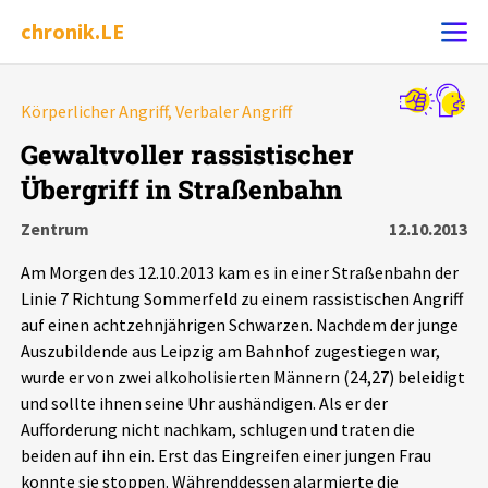
chronik.LE
Alle Ereignisse
Körperlicher Angriff, Verbaler Angriff
Ereignis melden
7502
Ereignisse
Gewaltvoller rassistischer
Übergriff in Straßenbahn
Chronik
Ereignisse
Statistik
Zentrum
12.10.2013
Exportieren
?
Filter Erklärungen
Dossiers
Am Morgen des 12.10.2013 kam es in einer Straßenbahn der
Linie 7 Richtung Sommerfeld zu einem rassistischen Angriff
Leipziger Zustände
auf einen achtzehnjährigen Schwarzen. Nachdem der junge
Auszubildende aus Leipzig am Bahnhof zugestiegen war,
wurde er von zwei alkoholisierten Männern (24,27) beleidigt
Schlaglichter
und sollte ihnen seine Uhr aushändigen. Als er der
Aufforderung nicht nachkam, schlugen und traten die
Phänomene
beiden auf ihn ein. Erst das Eingreifen einer jungen Frau
konnte sie stoppen. Währenddessen alarmierte die