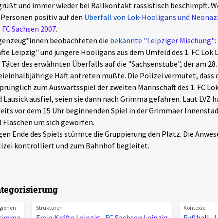
rüßt und immer wieder bei Ballkontakt rassistisch beschimpft. W
 Personen positiv auf den
Überfall von Lok-Hooligans und Neonazi
 FC Sachsen 2007
.
genzeug*innen beobachteten die
bekannte "Leipziger Mischung"
:
fte Leipzig" und jüngere Hooligans aus dem Umfeld des 1. FC Lok L
 Täter des erwähnten Überfalls auf die "Sachsenstube", der am 28.
ieinhalbjährige Haft antreten mußte. Die Polizei vermutet, dass 
prünglich zum Auswärtsspiel der zweiten Mannschaft des 1. FC Lok 
 Lausick ausfiel, seien sie dann nach Grimma gefahren. Laut LVZ 
eits vor dem 15 Uhr beginnenden Spiel in der Grimmaer Innenstad
 Flaschen um sich geworfen.
en Ende des Spiels stürmte die Gruppierung den Platz. Die Anwes
izei kontrolliert und zum Bahnhof begleitet.
tegorisierung
gionen
Strukturen
Kontexte
rimma
Freie Kräfte Leipzig
,
FC Sachsen Leipzig
Fußball
,
L