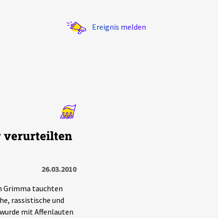
Ereignis melden
Statistik
 verurteilten
Exportieren
?
Filter Erklärungen
26.03.2010
in Grimma tauchten
he, rassistische und
 wurde mit Affenlauten