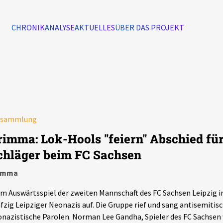
CHRONIK
ANALYSE
AKTUELLES
ÜBER DAS PROJEKT
Alle Ereignisse
7502
Ereignisse
rsammlung
Ereignisse
rimma: Lok-Hools "feiern" Abschied für
chläger beim FC Sachsen
imma
m Auswärtsspiel der zweiten Mannschaft des FC Sachsen Leipzig 
fzig Leipziger Neonazis auf. Die Gruppe rief und sang antisemitisc
nazistische Parolen. Norman Lee Gandha, Spieler des FC Sachsen