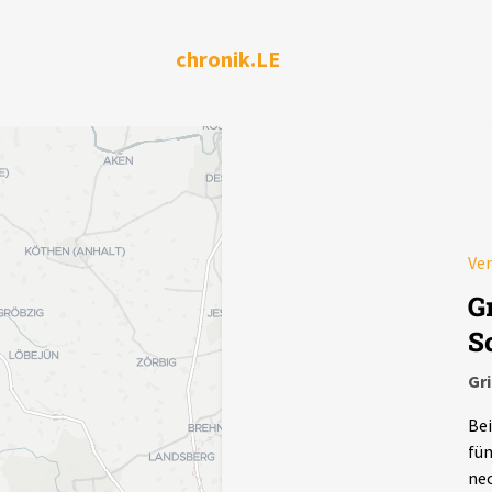
chronik.LE
Ve
G
S
Gr
Bei
fün
neo