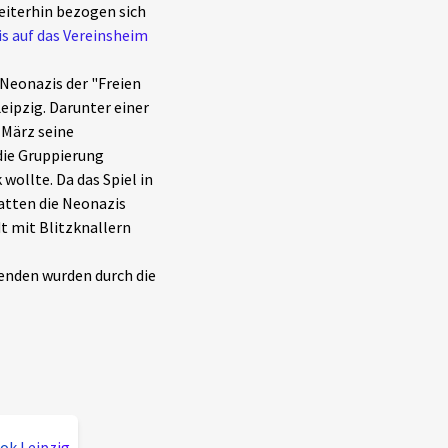
eiterhin bezogen sich
s auf das Vereinsheim
 Neonazis der "Freien
eipzig. Darunter einer
 März seine
die Gruppierung
wollte. Da das Spiel in
hatten die Neonazis
t mit Blitzknallern
enden wurden durch die
ok Leipzig