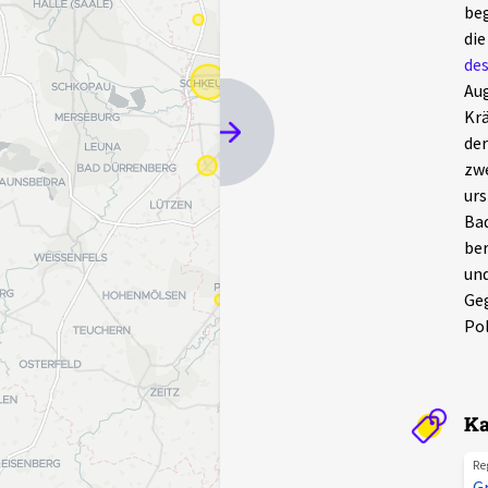
beg
die
des
Au
Krä
der
zwe
urs
Bad
ber
und
Geg
Pol
Ka
Re
G