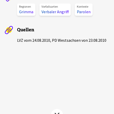
Aktuelles
Regionen
Vorfallsarten
Kontexte
Grimma
Verbaler Angriff
Parolen
Alle Beiträge
Über uns
Quellen
Veranstaltungen
Projektbeschreibung
Pressemitteilungen
LVZ vom 24.08.2010, PD Westsachsen von 23.08.2010
Kontakt
Podcasts
Unterstützer_innen
Spenden
chronik.LE in der Presse