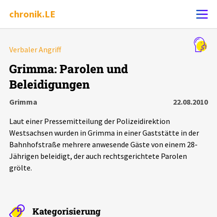
chronik.LE
Alle Ereignisse
Verbaler Angriff
Ereignis melden
7502
Ereignisse
Grimma: Parolen und
Beleidigungen
Chronik
Ereignisse
Statistik
Grimma
22.08.2010
Exportieren
?
Filter Erklärungen
Dossiers
Laut einer Pressemitteilung der Polizeidirektion
Westsachsen wurden in Grimma in einer Gaststätte in der
Leipziger Zustände
Bahnhofstraße mehrere anwesende Gäste von einem 28-
Jährigen beleidigt, der auch rechtsgerichtete Parolen
grölte.
Schlaglichter
Phänomene
Kategorisierung