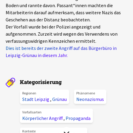
Boden und rannte davon. Passant*innen machten die
Aktuelles
Mitarbeiterin darauf aufmerksam, dass weitere Nazis das
Geschehen aus der Distanz beobachteten.
Alle Beiträge
Über uns
Der Vorfall wurde bei der Polizei angezeigt und
aufgenommen. Zurzeit wird wegen des Verwendens von
Veranstaltungen
verfassungswidrigen Kennzeichen ermittelt.
Projektbeschreibung
Pressemitteilungen
Dies ist bereits der zweite Angriff auf das Bürgerbüro in
Kontakt
Leipzig-Grünau in diesem Jahr.
Podcasts
Unterstützer_innen
Spenden
Kategorisierung
chronik.LE in der Presse
Regionen
Phänomene
Stadt Leipzig
,
Grünau
Neonazismus
Vorfallsarten
Körperlicher Angriff
,
Propaganda
Kontexte