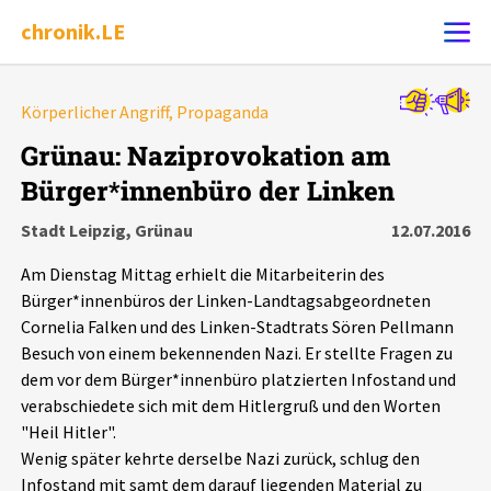
chronik.LE
Alle Ereignisse
Körperlicher Angriff, Propaganda
Ereignis melden
7502
Ereignisse
Grünau: Naziprovokation am
Bürger*innenbüro der Linken
Chronik
Ereignisse
Statistik
Stadt Leipzig, Grünau
12.07.2016
Exportieren
?
Filter Erklärungen
Dossiers
Am Dienstag Mittag erhielt die Mitarbeiterin des
Bürger*innenbüros der Linken-Landtagsabgeordneten
Leipziger Zustände
Cornelia Falken und des Linken-Stadtrats Sören Pellmann
Besuch von einem bekennenden Nazi. Er stellte Fragen zu
dem vor dem Bürger*innenbüro platzierten Infostand und
Schlaglichter
verabschiedete sich mit dem Hitlergruß und den Worten
"Heil Hitler".
Phänomene
Wenig später kehrte derselbe Nazi zurück, schlug den
Infostand mit samt dem darauf liegenden Material zu