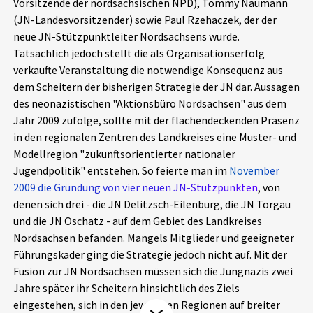
Vorsitzende der nordsächsischen NPD), Tommy Naumann
Aktuelles
(JN-Landesvorsitzender) sowie Paul Rzehaczek, der der
neue JN-Stützpunktleiter Nordsachsens wurde.
Alle Beiträge
Tatsächlich jedoch stellt die als Organisationserfolg
Über uns
verkaufte Veranstaltung die notwendige Konsequenz aus
Veranstaltungen
dem Scheitern der bisherigen Strategie der JN dar. Aussagen
Projektbeschreibung
des neonazistischen "Aktionsbüro Nordsachsen" aus dem
Pressemitteilungen
Jahr 2009 zufolge, sollte mit der flächendeckenden Präsenz
Kontakt
Podcasts
in den regionalen Zentren des Landkreises eine Muster- und
Unterstützer_innen
Modellregion "zukunftsorientierter nationaler
Jugendpolitik" entstehen. So feierte man im
November
Spenden
2009 die Gründung von vier neuen JN-Stützpunkten
, von
denen sich drei - die JN Delitzsch-Eilenburg, die JN Torgau
chronik.LE in der Presse
und die JN Oschatz - auf dem Gebiet des Landkreises
Nordsachsen befanden. Mangels Mitglieder und geeigneter
Führungskader ging die Strategie jedoch nicht auf. Mit der
Fusion zur JN Nordsachsen müssen sich die Jungnazis zwei
Jahre später ihr Scheitern hinsichtlich des Ziels
eingestehen, sich in den jeweiligen Regionen auf breiter