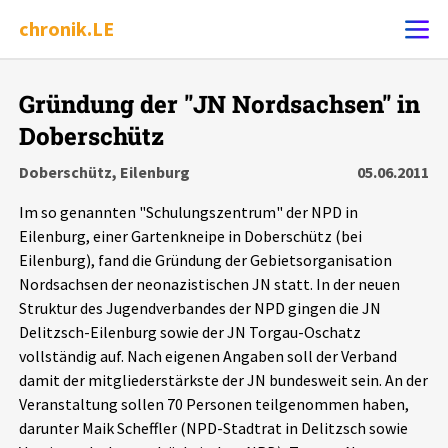
chronik.LE
Alle Ereignisse
Gründung der "JN Nordsachsen" in
Ereignis melden
7502
Ereignisse
Doberschütz
Doberschütz, Eilenburg
05.06.2011
Chronik
Ereignisse
Statistik
Im so genannten "Schulungszentrum" der NPD in
Eilenburg, einer Gartenkneipe in Doberschütz (bei
Exportieren
?
Filter Erklärungen
Dossiers
Eilenburg), fand die Gründung der Gebietsorganisation
Nordsachsen der neonazistischen JN statt. In der neuen
Leipziger Zustände
Struktur des Jugendverbandes der NPD gingen die JN
Delitzsch-Eilenburg sowie der JN Torgau-Oschatz
Schlaglichter
vollständig auf. Nach eigenen Angaben soll der Verband
damit der mitgliederstärkste der JN bundesweit sein. An der
Veranstaltung sollen 70 Personen teilgenommen haben,
Phänomene
darunter Maik Scheffler (NPD-Stadtrat in Delitzsch sowie