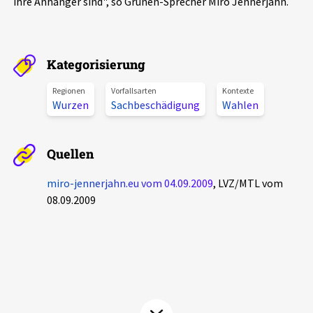
ihre Anhänger sind", so Grünen-Sprecher Miro Jennerjahn.
Aktuelles
Alle Beiträge
Über uns
Kategorisierung
Veranstaltungen
Regionen
Vorfallsarten
Kontexte
Projektbeschreibung
Wurzen
Sachbeschädigung
Wahlen
Pressemitteilungen
Kontakt
Podcasts
Quellen
Unterstützer_innen
Spenden
miro-jennerjahn.eu vom 04.09.2009
, LVZ/MTL vom
08.09.2009
chronik.LE in der Presse