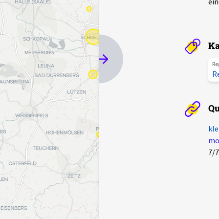
ein
Ka
Re
R
Qu
kle
mot
7/7