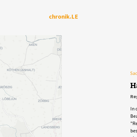
chronik.LE
Sa
H
Re
In 
Bea
"Re
bes