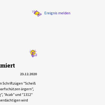
Ereignis melden
Statistik
hmiert
Exportieren
?
Filter Erklärungen
23.12.2020
n Schriftzügen "Scheiß
harfschützen ärgern",
g", "Acab" und "1312"
verdächtigen wird