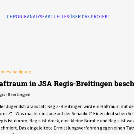
CHRONIK
ANALYSE
AKTUELLES
ÜBER DAS PROJEKT
Alle Ereignisse
7502
Ereignisse
chbeschädigung
Ereignisse
aftraum in JSA Regis-Breitingen besc
gis-Breitingen
der Jugendstrafanstalt Regis-Breitingen wird ein Haftraum mit de
mte", "Was macht ein Jude auf der Schaukel? Einen deutschen Sc
gis ist dumm, Regis ist dreck, eine kleine Bombe und Regis ist we
chmiert. Das eingeleitete Ermittlungsverfahren gegen einen Tat