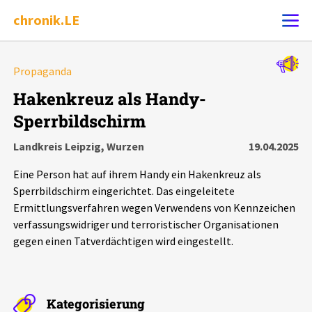
chronik.LE
Alle Ereignisse
Propaganda
Ereignis melden
7502
Ereignisse
Hakenkreuz als Handy-
Sperrbildschirm
Chronik
Ereignisse
Statistik
Landkreis Leipzig, Wurzen
19.04.2025
Exportieren
?
Filter Erklärungen
Dossiers
Eine Person hat auf ihrem Handy ein Hakenkreuz als
Sperrbildschirm eingerichtet. Das eingeleitete
Leipziger Zustände
Ermittlungsverfahren wegen Verwendens von Kennzeichen
verfassungswidriger und terroristischer Organisationen
gegen einen Tatverdächtigen wird eingestellt.
Schlaglichter
Phänomene
Kategorisierung