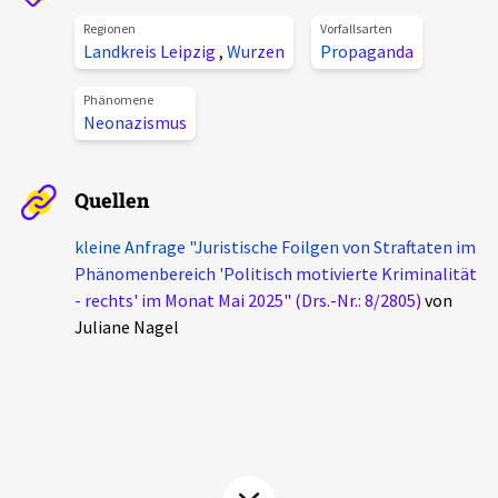
Aktuelles
Regionen
Vorfallsarten
Landkreis Leipzig
,
Wurzen
Propaganda
Alle Beiträge
Über uns
Phänomene
Neonazismus
Veranstaltungen
Projektbeschreibung
Pressemitteilungen
Quellen
Kontakt
Podcasts
Unterstützer_innen
kleine Anfrage "Juristische Foilgen von Straftaten im
Phänomenbereich 'Politisch motivierte Kriminalität
Spenden
- rechts' im Monat Mai 2025" (Drs.-Nr.: 8/2805)
von
Juliane Nagel
chronik.LE in der Presse