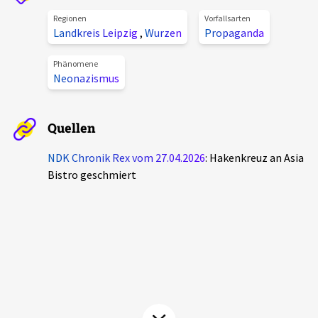
Aktuelles
Regionen
Vorfallsarten
Landkreis Leipzig
,
Wurzen
Propaganda
Alle Beiträge
Über uns
Phänomene
Neonazismus
Veranstaltungen
Projektbeschreibung
Pressemitteilungen
Quellen
Kontakt
Podcasts
Unterstützer_innen
NDK Chronik Rex vom 27.04.2026
: Hakenkreuz an Asia
Bistro geschmiert
Spenden
chronik.LE in der Presse