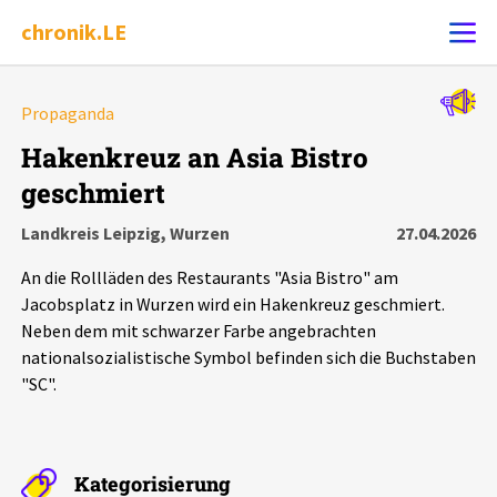
chronik.LE
Alle Ereignisse
Propaganda
Ereignis melden
7502
Ereignisse
Hakenkreuz an Asia Bistro
geschmiert
Chronik
Ereignisse
Statistik
Landkreis Leipzig, Wurzen
27.04.2026
Exportieren
?
Filter Erklärungen
Dossiers
An die Rollläden des Restaurants "Asia Bistro" am
Jacobsplatz in Wurzen wird ein Hakenkreuz geschmiert.
Leipziger Zustände
Neben dem mit schwarzer Farbe angebrachten
nationalsozialistische Symbol befinden sich die Buchstaben
"SC".
Schlaglichter
Phänomene
Kategorisierung