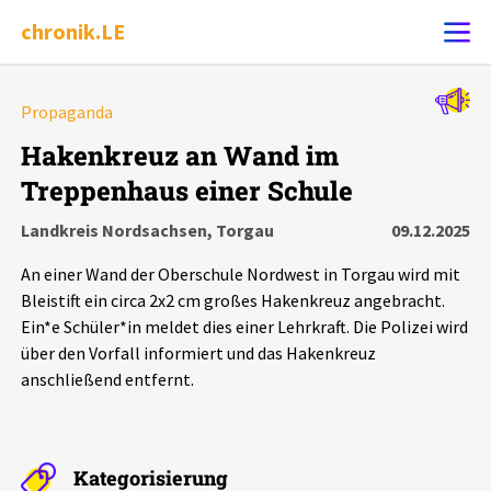
chronik.LE
Alle Ereignisse
Propaganda
Ereignis melden
7502
Ereignisse
Hakenkreuz an Wand im
Treppenhaus einer Schule
Chronik
Ereignisse
Statistik
Landkreis Nordsachsen, Torgau
09.12.2025
Exportieren
?
Filter Erklärungen
Dossiers
An einer Wand der Oberschule Nordwest in Torgau wird mit
Bleistift ein circa 2x2 cm großes Hakenkreuz angebracht.
Leipziger Zustände
Ein*e Schüler*in meldet dies einer Lehrkraft. Die Polizei wird
über den Vorfall informiert und das Hakenkreuz
anschließend entfernt.
Schlaglichter
Phänomene
Kategorisierung