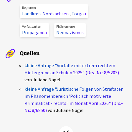
Aktuelles
Regionen
Landkreis Nordsachsen
,
Torgau
Alle Beiträge
Über uns
Vorfallsarten
Phänomene
Propaganda
Neonazismus
Veranstaltungen
Projektbeschreibung
Pressemitteilungen
Quellen
Kontakt
Podcasts
Unterstützer_innen
kleine Anfrage "Vorfälle mit extrem rechtem
Hintergrund an Schulen 2025" (Drs.-Nr.: 8/5203)
Spenden
von Juliane Nagel
chronik.LE in der Presse
kleine Anfrage "Juristische Folgen von Straftaten
im Phänomenbereich 'Politisch motivierte
Kriminalität - rechts' im Monat April 2026" (Drs.-
Nr.: 8/6850)
von Juliane Nagel