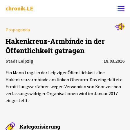
chronik.LE
Alle Ereignisse
Propaganda
Ereignis melden
7502
Ereignisse
Hakenkreuz-Armbinde in der
Öffentlichkeit getragen
Chronik
Ereignisse
Statistik
Stadt Leipzig
18.03.2016
Exportieren
?
Filter Erklärungen
Dossiers
Ein Mann trägt in der Leipziger Öffentlichkeit eine
Hakenkreuzarmbinde am linken Oberarm. Das eingeleitete
Leipziger Zustände
Ermittlungsverfahren wegen Verwenden von Kennzeichen
verfassungswidriger Organisationen wird im Januar 2017
eingestellt.
Schlaglichter
Phänomene
Kategorisierung