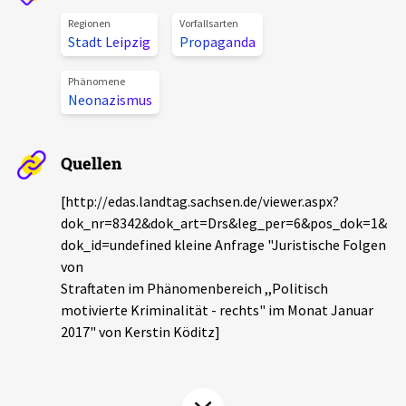
Aktuelles
Regionen
Vorfallsarten
Stadt Leipzig
Propaganda
Alle Beiträge
Über uns
Phänomene
Neonazismus
Veranstaltungen
Projektbeschreibung
Pressemitteilungen
Quellen
Kontakt
Podcasts
Unterstützer_innen
[http://edas.landtag.sachsen.de/viewer.aspx?
dok_nr=8342&dok_art=Drs&leg_per=6&pos_dok=1&
Spenden
dok_id=undefined kleine Anfrage "Juristische Folgen
von
chronik.LE in der Presse
Straftaten im Phänomenbereich ,,Politisch
motivierte Kriminalität - rechts" im Monat Januar
2017" von Kerstin Köditz]