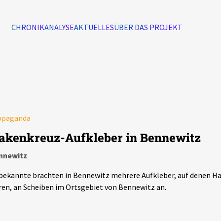
CHRONIK
ANALYSE
AKTUELLES
ÜBER DAS PROJEKT
Alle Ereignisse
7502
Ereignisse
opaganda
Ereignisse
akenkreuz-Aufkleber in Bennewitz
nnewitz
ekannte brachten in Bennewitz mehrere Aufkleber, auf denen H
en, an Scheiben im Ortsgebiet von Bennewitz an.