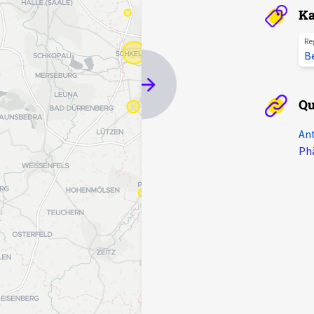
Ka
Re
B
Qu
Ant
Phä