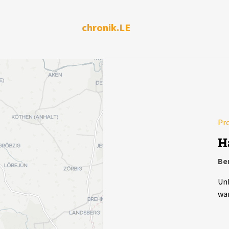
chronik.LE
Pr
H
Be
Unb
war