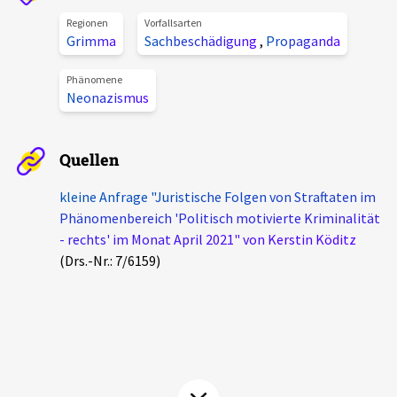
Aktuelles
Regionen
Vorfallsarten
Grimma
Sachbeschädigung
,
Propaganda
Alle Beiträge
Über uns
Phänomene
Neonazismus
Veranstaltungen
Projektbeschreibung
Pressemitteilungen
Quellen
Kontakt
Podcasts
Unterstützer_innen
kleine Anfrage "Juristische Folgen von Straftaten im
Phänomenbereich 'Politisch motivierte Kriminalität
Spenden
- rechts' im Monat April 2021" von Kerstin Köditz
(Drs.-Nr.: 7/6159)
chronik.LE in der Presse