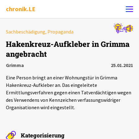
chronik.LE
Alle Ereignisse
Sachbeschädigung, Propaganda
Ereignis melden
7502
Ereignisse
Hakenkreuz-Aufkleber in Grimma
angebracht
Chronik
Ereignisse
Statistik
Grimma
25.01.2021
Exportieren
?
Filter Erklärungen
Dossiers
Eine Person bringt an einer Wohnungstür in Grimma
Hakenkreuz-Aufkleber an. Das eingeleitete
Leipziger Zustände
Ermittlungsverfahren gegen einen Tatverdächtigen wegen
des Verwendens von Kennzeichen verfassungswidriger
Organisationen wird eingestellt.
Schlaglichter
Phänomene
Kategorisierung