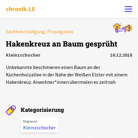
chronik.LE
Alle Ereignisse
Sachbeschädigung, Propaganda
Ereignis melden
7502
Ereignisse
Hakenkreuz an Baum gesprüht
Kleinzschocher
16.12.2018
Chronik
Ereignisse
Statistik
Unbekannte beschmieren einen Baum an der
Exportieren
?
Filter Erklärungen
Dossiers
Küchenholzallee in der Nähe der Weißen Elster mit einem
Hakenkreuz. Anwohner*innen übermalen es zeitnah.
Leipziger Zustände
Schlaglichter
Kategorisierung
Regionen
Phänomene
Kleinzschocher