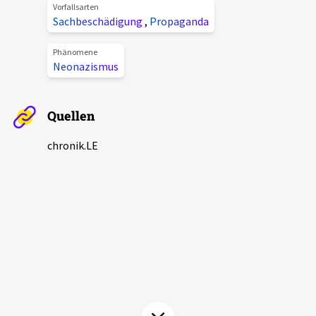
Vorfallsarten
Aktuelles
Sachbeschädigung
,
Propaganda
Alle Beiträge
Phänomene
Über uns
Neonazismus
Veranstaltungen
Projektbeschreibung
Pressemitteilungen
Quellen
Kontakt
Podcasts
chronik.LE
Unterstützer_innen
Spenden
chronik.LE in der Presse