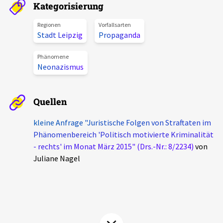
Kategorisierung
Aktuelles
Regionen
Vorfallsarten
Stadt Leipzig
Propaganda
Alle Beiträge
Über uns
Veranstaltungen
Phänomene
Neonazismus
Projektbeschreibung
Pressemitteilungen
Kontakt
Podcasts
Quellen
Unterstützer_innen
kleine Anfrage "Juristische Folgen von Straftaten im
Spenden
Phänomenbereich 'Politisch motivierte Kriminalität
- rechts' im Monat März 2015" (Drs.-Nr.: 8/2234)
von
chronik.LE in der Presse
Juliane Nagel