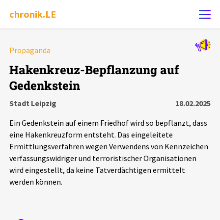
chronik.LE
Alle Ereignisse
Propaganda
Ereignis melden
7502
Ereignisse
Hakenkreuz-Bepflanzung auf
Gedenkstein
Chronik
Ereignisse
Statistik
Stadt Leipzig
18.02.2025
Exportieren
?
Filter Erklärungen
Dossiers
Ein Gedenkstein auf einem Friedhof wird so bepflanzt, dass
eine Hakenkreuzform entsteht. Das eingeleitete
Leipziger Zustände
Ermittlungsverfahren wegen Verwendens von Kennzeichen
verfassungswidriger und terroristischer Organisationen
wird eingestellt, da keine Tatverdächtigen ermittelt
Schlaglichter
werden können.
Phänomene