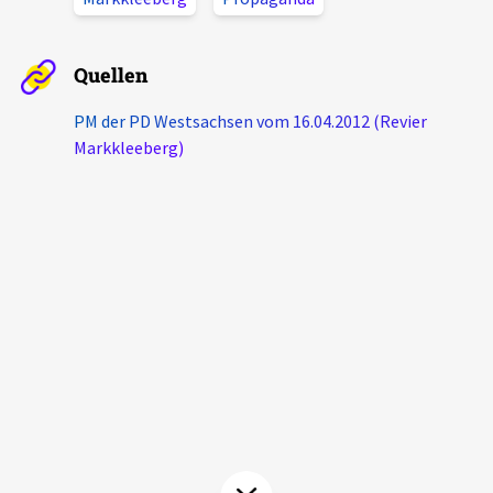
Aktuelles
Quellen
Alle Beiträge
Über uns
PM der PD Westsachsen vom 16.04.2012 (Revier
Veranstaltungen
Markkleeberg)
Projektbeschreibung
Pressemitteilungen
Kontakt
Podcasts
Unterstützer_innen
Spenden
chronik.LE in der Presse