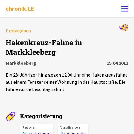
chronik.LE
Alle Ereignisse
Propaganda
Ereignis melden
7502
Ereignisse
Hakenkreuz-Fahne in
Markkleeberg
Chronik
Ereignisse
Statistik
Markkleeberg
15.04.2012
Exportieren
?
Filter Erklärungen
Dossiers
Ein 28-Jähriger hing gegen 12.00 Uhr eine Hakenkreuzfahne
aus einem Fenster seiner Wohnung in der Hauptstraße. Die
Leipziger Zustände
Fahne wurde beschlagnahmt.
Schlaglichter
Kategorisierung
Phänomene
Regionen
Vorfallsarten
Markkleeberg
Propaganda