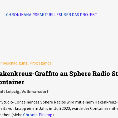
CHRONIK
ANALYSE
AKTUELLES
ÜBER DAS PROJEKT
Alle Ereignisse
7502
Ereignisse
chbeschädigung, Propaganda
Ereignisse
akenkreuz-Graffito an Sphere Radio St
ontainer
adt Leipzig, Volkmarsdorf
 Studio-Container des Sphere Radios wird mit einem Hakenkreuz-
eits vor knapp einem Jahr, im Juli 2022, wurde der Container mi
sehen (siehe
Chronik-Eintrag
).