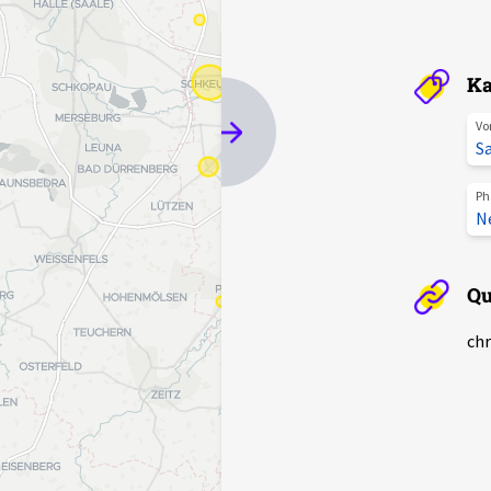
Ka
Vo
S
Ph
N
Qu
chr