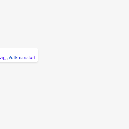
pzig
,
Volkmarsdorf