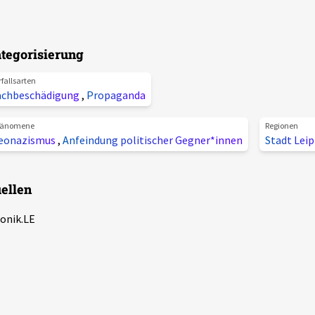
tegorisierung
rfallsarten
achbeschädigung
,
Propaganda
änomene
Regionen
eonazismus
,
Anfeindung politischer Gegner*innen
Stadt Lei
ellen
onik.LE