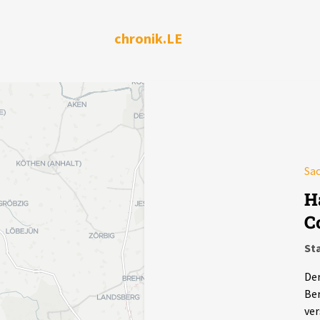
chronik.LE
Sa
H
C
St
Der
Ber
ver