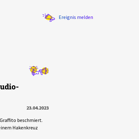
Ereignis melden
Statistik
udio-
Exportieren
?
Filter Erklärungen
23.04.2023
Graffito beschmiert.
t einem Hakenkreuz