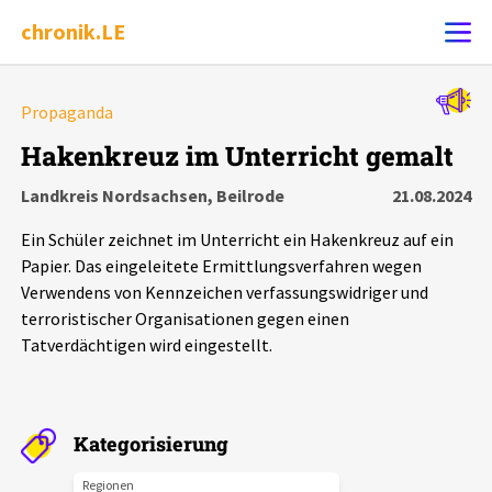
chronik.LE
Alle Ereignisse
Propaganda
Ereignis melden
7502
Ereignisse
Hakenkreuz im Unterricht gemalt
Landkreis Nordsachsen, Beilrode
21.08.2024
Chronik
Ereignisse
Statistik
Ein Schüler zeichnet im Unterricht ein Hakenkreuz auf ein
Exportieren
?
Filter Erklärungen
Dossiers
Papier. Das eingeleitete Ermittlungsverfahren wegen
Verwendens von Kennzeichen verfassungswidriger und
terroristischer Organisationen gegen einen
Leipziger Zustände
Tatverdächtigen wird eingestellt.
Schlaglichter
Kategorisierung
Phänomene
Regionen