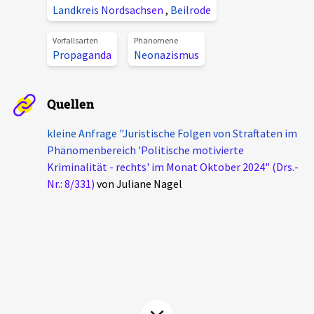
Landkreis Nordsachsen
,
Beilrode
Aktuelles
Vorfallsarten
Phänomene
Alle Beiträge
Propaganda
Neonazismus
Über uns
Veranstaltungen
Projektbeschreibung
Quellen
Pressemitteilungen
Kontakt
kleine Anfrage "Juristische Folgen von Straftaten im
Podcasts
Phänomenbereich 'Politische motivierte
Unterstützer_innen
Kriminalität - rechts' im Monat Oktober 2024" (Drs.-
Spenden
Nr.: 8/331)
von Juliane Nagel
chronik.LE in der Presse