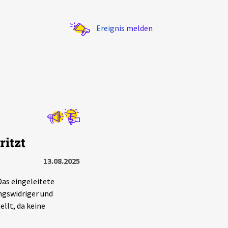
Ereignis melden
Statistik
itzt
Exportieren
?
Filter Erklärungen
13.08.2025
Das eingeleitete
gswidriger und
llt, da keine