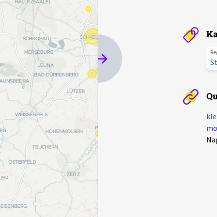
Ka
Re
St
Qu
kle
mot
Na