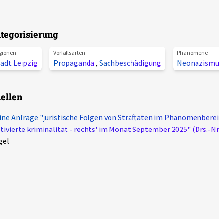
tegorisierung
gionen
Vorfallsarten
Phänomene
adt Leipzig
Propaganda
,
Sachbeschädigung
Neonazismu
ellen
ine Anfrage "juristische Folgen von Straftaten im Phänomenbereic
ivierte kriminalität - rechts' im Monat September 2025" (Drs.-Nr.
gel