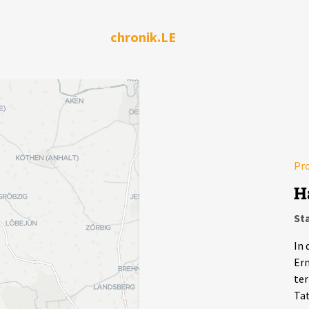
chronik.LE
Pr
H
Sta
In 
Erm
ter
Tat