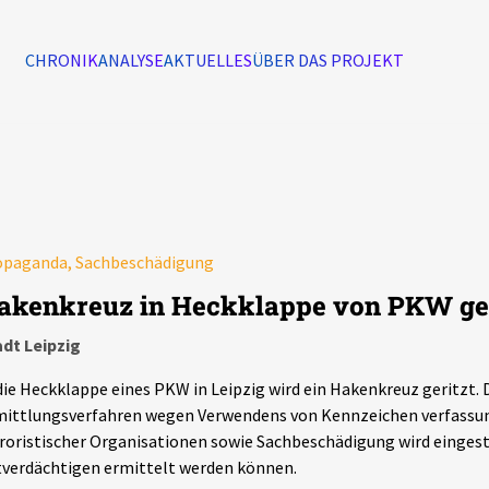
CHRONIK
ANALYSE
AKTUELLES
ÜBER DAS PROJEKT
Alle Ereignisse
7502
Ereignisse
Ereignisse
opaganda, Sachbeschädigung
akenkreuz in Heckklappe von PKW ger
dt Leipzig
die Heckklappe eines PKW in Leipzig wird ein Hakenkreuz geritzt. 
ittlungsverfahren wegen Verwendens von Kennzeichen verfassun
roristischer Organisationen sowie Sachbeschädigung wird eingeste
verdächtigen ermittelt werden können.