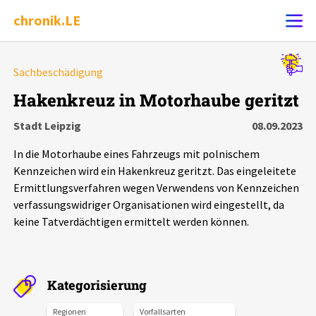
chronik.LE
Alle Ereignisse
Sachbeschädigung
Ereignis melden
7502
Ereignisse
Hakenkreuz in Motorhaube geritzt
Stadt Leipzig
08.09.2023
Chronik
Ereignisse
Statistik
In die Motorhaube eines Fahrzeugs mit polnischem
Exportieren
?
Filter Erklärungen
Dossiers
Kennzeichen wird ein Hakenkreuz geritzt. Das eingeleitete
Ermittlungsverfahren wegen Verwendens von Kennzeichen
verfassungswidriger Organisationen wird eingestellt, da
Leipziger Zustände
keine Tatverdächtigen ermittelt werden können.
Schlaglichter
Kategorisierung
Phänomene
Regionen
Vorfallsarten