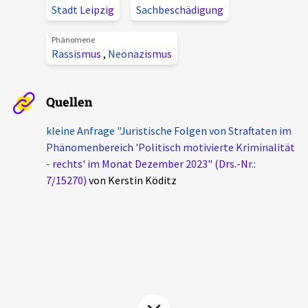
Stadt Leipzig
Sachbeschädigung
Aktuelles
Phänomene
Alle Beiträge
Rassismus
,
Neonazismus
Über uns
Veranstaltungen
Projektbeschreibung
Quellen
Pressemitteilungen
Kontakt
kleine Anfrage "Juristische Folgen von Straftaten im
Podcasts
Phänomenbereich 'Politisch motivierte Kriminalität
Unterstützer_innen
- rechts' im Monat Dezember 2023" (Drs.-Nr.:
Spenden
7/15270)
von Kerstin Köditz
chronik.LE in der Presse