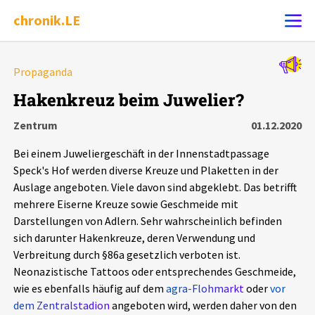
chronik.LE
Alle Ereignisse
Propaganda
Ereignis melden
7502
Ereignisse
Hakenkreuz beim Juwelier?
Zentrum
01.12.2020
Chronik
Ereignisse
Statistik
Bei einem Juweliergeschäft in der Innenstadtpassage
Exportieren
?
Filter Erklärungen
Dossiers
Speck's Hof werden diverse Kreuze und Plaketten in der
Auslage angeboten. Viele davon sind abgeklebt. Das betrifft
mehrere Eiserne Kreuze sowie Geschmeide mit
Leipziger Zustände
Darstellungen von Adlern. Sehr wahrscheinlich befinden
sich darunter Hakenkreuze, deren Verwendung und
Schlaglichter
Verbreitung durch §86a gesetzlich verboten ist.
Neonazistische Tattoos oder entsprechendes Geschmeide,
Phänomene
wie es ebenfalls häufig auf dem
agra-Flohmarkt
oder
vor
dem Zentralstadion
angeboten wird, werden daher von den