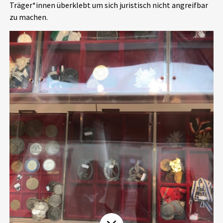
Träger*innen überklebt um sich juristisch nicht angreifbar
Aktuelles
zu machen.
Alle Beiträge
Über uns
Veranstaltungen
Projektbeschreibung
Pressemitteilungen
Kontakt
Podcasts
Unterstützer_innen
Spenden
chronik.LE in der Presse