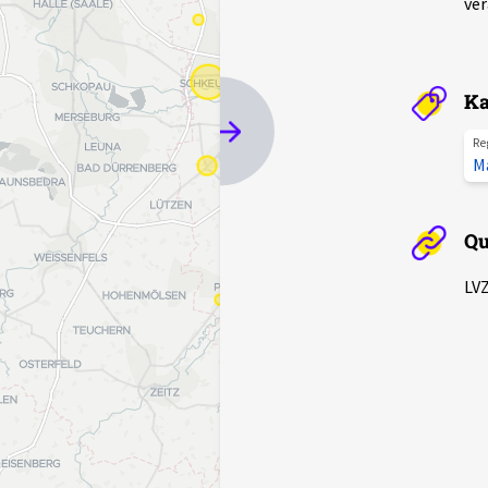
ver
Ka
Re
M
Qu
LVZ