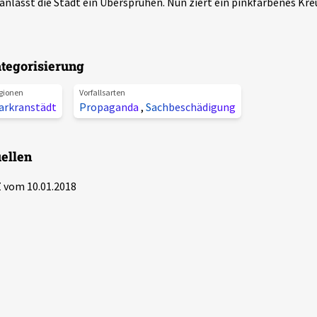
anlasst die Stadt ein Übersprühen. Nun ziert ein pinkfarbenes Kreu
tegorisierung
gionen
Vorfallsarten
arkranstädt
Propaganda
,
Sachbeschädigung
ellen
 vom 10.01.2018