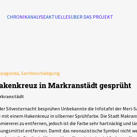
CHRONIK
ANALYSE
AKTUELLES
ÜBER DAS PROJEKT
Alle Ereignisse
7502
Ereignisse
opaganda, Sachbeschädigung
Ereignisse
akenkreuz in Markranstädt gesprüht
rkranstädt
der Silvesternacht besprühen Unbekannte die Infotafel der Meri-
 mit einem Hakenkreuz in silberner Sprühfarbe. Die Stadt Makran
miererei zu entfernen, jedoch ist die Farbe sehr hartnäckig und läs
ungsmittel entfernen. Damit das neonazistische Symbol nicht wei