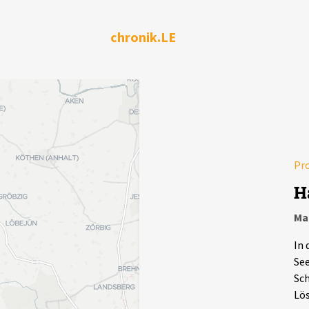
chronik.LE
Pr
H
Ma
In 
See
Sch
Lös