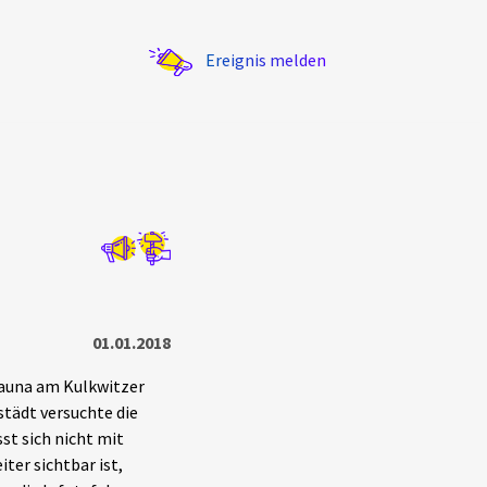
Ereignis melden
Statistik
Exportieren
?
Filter Erklärungen
01.01.2018
Sauna am Kulkwitzer
städt versuchte die
st sich nicht mit
ter sichtbar ist,