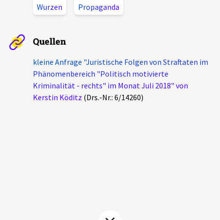
Wurzen
Propaganda
Aktuelles
Alle Beiträge
Quellen
Über uns
Veranstaltungen
kleine Anfrage "Juristische Folgen von Straftaten im
Projektbeschreibung
Phänomenbereich "Politisch motivierte
Pressemitteilungen
Kriminalität - rechts" im Monat Juli 2018" von
Kontakt
Podcasts
Kerstin Köditz
(Drs.-Nr.: 6/14260)
Unterstützer_innen
Spenden
chronik.LE in der Presse