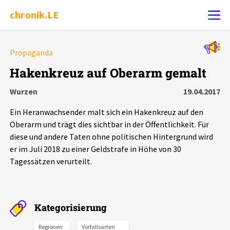
chronik.LE
Alle Ereignisse
Propaganda
Ereignis melden
7502
Ereignisse
Hakenkreuz auf Oberarm gemalt
Wurzen
19.04.2017
Chronik
Ereignisse
Statistik
Ein Heranwachsender malt sich ein Hakenkreuz auf den
Exportieren
?
Filter Erklärungen
Dossiers
Oberarm und trägt dies sichtbar in der Öffentlichkeit. Für
diese und andere Taten ohne politischen Hintergrund wird
er im Juli 2018 zu einer Geldstrafe in Höhe von 30
Leipziger Zustände
Tagessätzen verurteilt.
Schlaglichter
Kategorisierung
Phänomene
Regionen
Vorfallsarten