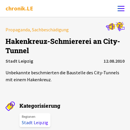
chronik.LE
Alle Ereignisse
Propaganda, Sachbeschädigung
Ereignis melden
7502
Ereignisse
Hakenkreuz-Schmiererei an City-
Tunnel
Chronik
Ereignisse
Statistik
Stadt Leipzig
12.08.2010
Exportieren
?
Filter Erklärungen
Dossiers
Unbekannte beschmierten die Baustelle des City-Tunnels
mit einem Hakenkreuz.
Leipziger Zustände
Schlaglichter
Kategorisierung
Regionen
Phänomene
Stadt Leipzig