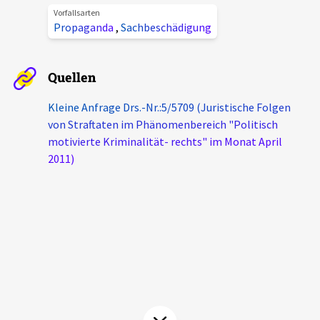
Vorfallsarten
Aktuelles
Propaganda
,
Sachbeschädigung
Alle Beiträge
Über uns
Quellen
Veranstaltungen
Projektbeschreibung
Kleine Anfrage Drs.-Nr.:5/5709 (Juristische Folgen
Pressemitteilungen
von Straftaten im Phänomenbereich "Politisch
Kontakt
Podcasts
motivierte Kriminalität- rechts" im Monat April
Unterstützer_innen
2011)
Spenden
chronik.LE in der Presse