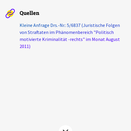
Aktuelles
Quellen
Alle Beiträge
Kleine Anfrage Drs.-Nr.: 5/6837 (Juristische Folgen
Über uns
von Straftaten im Phänomenbereich "Politisch
Veranstaltungen
motivierte Kriminalität -rechts" im Monat August
Projektbeschreibung
Pressemitteilungen
2011)
Kontakt
Podcasts
Unterstützer_innen
Spenden
chronik.LE in der Presse