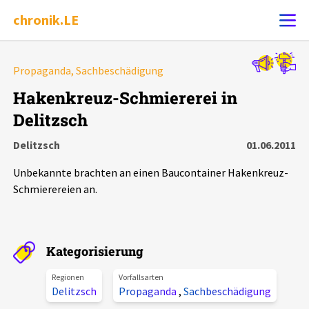
chronik.LE
Alle Ereignisse
Propaganda, Sachbeschädigung
Ereignis melden
7502
Ereignisse
Hakenkreuz-Schmiererei in
Delitzsch
Chronik
Ereignisse
Statistik
Delitzsch
01.06.2011
Exportieren
?
Filter Erklärungen
Dossiers
Unbekannte brachten an einen Baucontainer Hakenkreuz-
Schmierereien an.
Leipziger Zustände
Schlaglichter
Kategorisierung
Regionen
Vorfallsarten
Phänomene
Delitzsch
Propaganda
,
Sachbeschädigung