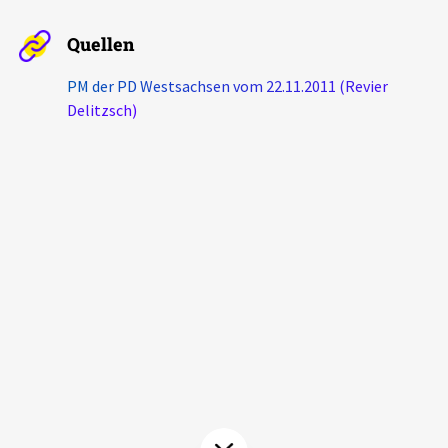
Aktuelles
Quellen
Alle Beiträge
PM der PD Westsachsen vom 22.11.2011 (Revier
Über uns
Delitzsch)
Veranstaltungen
Projektbeschreibung
Pressemitteilungen
Kontakt
Podcasts
Unterstützer_innen
Spenden
chronik.LE in der Presse