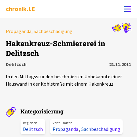
chronik.LE
Alle Ereignisse
Propaganda, Sachbeschädigung
Ereignis melden
7502
Ereignisse
Hakenkreuz-Schmiererei in
Delitzsch
Chronik
Ereignisse
Statistik
Delitzsch
21.11.2011
Exportieren
?
Filter Erklärungen
Dossiers
In den Mittagsstunden beschmierten Unbekannte einer
Hauswand in der Kohlstraße mit einem Hakenkreuz.
Leipziger Zustände
Schlaglichter
Kategorisierung
Regionen
Vorfallsarten
Phänomene
Delitzsch
Propaganda
,
Sachbeschädigung