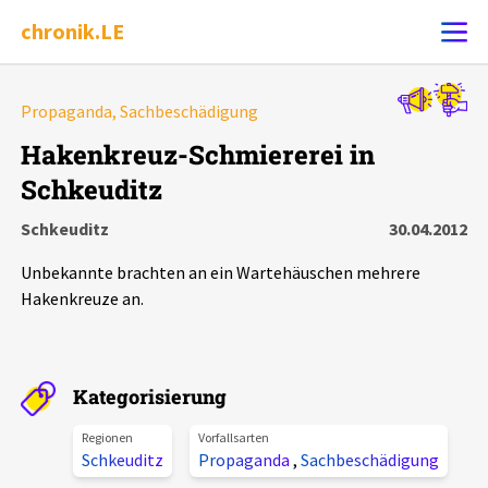
chronik.LE
Alle Ereignisse
Propaganda, Sachbeschädigung
Ereignis melden
7502
Ereignisse
Hakenkreuz-Schmiererei in
Schkeuditz
Chronik
Ereignisse
Statistik
Schkeuditz
30.04.2012
Exportieren
?
Filter Erklärungen
Dossiers
Unbekannte brachten an ein Wartehäuschen mehrere
Hakenkreuze an.
Leipziger Zustände
Schlaglichter
Kategorisierung
Regionen
Vorfallsarten
Phänomene
Schkeuditz
Propaganda
,
Sachbeschädigung