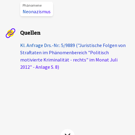
Phänomene
Aktuelles
Neonazismus
Alle Beiträge
Über uns
Quellen
Veranstaltungen
Projektbeschreibung
Kl. Anfrage Drs.-Nr.: 5/9889 ("Juristische Folgen von
Pressemitteilungen
Straftaten im Phänomenbereich "Politisch
Kontakt
Podcasts
motivierte Kriminalität - rechts" im Monat Juli
Unterstützer_innen
2012" - Anlage S. 8)
Spenden
chronik.LE in der Presse