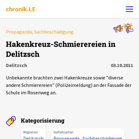
chronik.LE
Alle Ereignisse
Propaganda, Sachbeschädigung
Ereignis melden
7502
Ereignisse
Hakenkreuz-Schmierereien in
Delitzsch
Chronik
Ereignisse
Statistik
Delitzsch
03.10.2011
Exportieren
?
Filter Erklärungen
Dossiers
Unbekannte brachten zwei Hakenkreuze sowie "diverse
andere Schmierereien" (Polizeimeldung) an der Fassade der
Leipziger Zustände
Schule im Rosenweg an.
Schlaglichter
Kategorisierung
Phänomene
Regionen
Vorfallsarten
Delitzsch
Propaganda
,
Sachbeschädigung