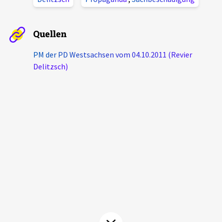
Aktuelles
Quellen
Alle Beiträge
Über uns
PM der PD Westsachsen vom 04.10.2011 (Revier
Veranstaltungen
Delitzsch)
Projektbeschreibung
Pressemitteilungen
Kontakt
Podcasts
Unterstützer_innen
Spenden
chronik.LE in der Presse