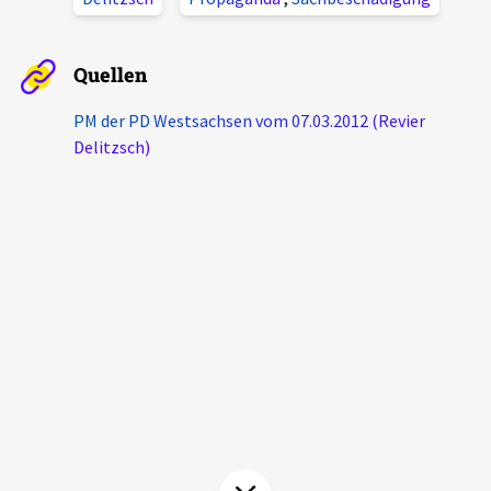
Aktuelles
Quellen
Alle Beiträge
Über uns
PM der PD Westsachsen vom 07.03.2012 (Revier
Veranstaltungen
Delitzsch)
Projektbeschreibung
Pressemitteilungen
Kontakt
Podcasts
Unterstützer_innen
Spenden
chronik.LE in der Presse