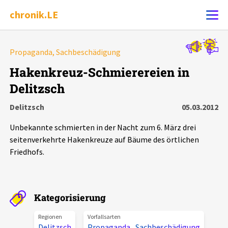
chronik.LE
Alle Ereignisse
Propaganda, Sachbeschädigung
Ereignis melden
7502
Ereignisse
Hakenkreuz-Schmierereien in
Delitzsch
Chronik
Ereignisse
Statistik
Delitzsch
05.03.2012
Exportieren
?
Filter Erklärungen
Dossiers
Unbekannte schmierten in der Nacht zum 6. März drei
seitenverkehrte Hakenkreuze auf Bäume des örtlichen
Leipziger Zustände
Friedhofs.
Schlaglichter
Kategorisierung
Phänomene
Regionen
Vorfallsarten
Delitzsch
Propaganda
,
Sachbeschädigung