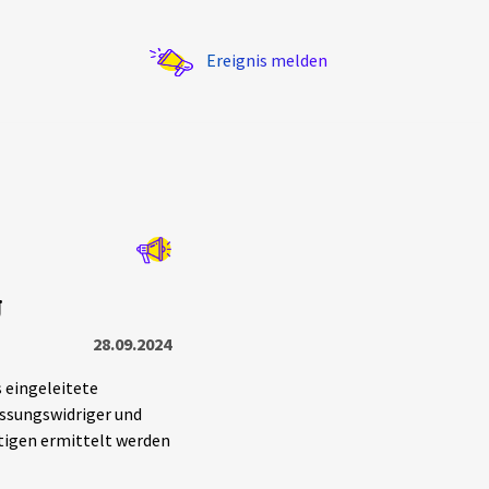
Ereignis melden
Statistik
g
Exportieren
?
Filter Erklärungen
28.09.2024
 eingeleitete
ssungswidriger und
htigen ermittelt werden