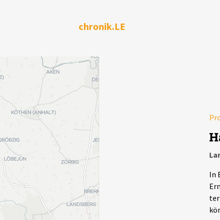
chronik.LE
Pr
H
La
In 
Erm
ter
kö