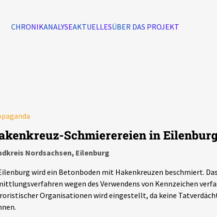
CHRONIK
ANALYSE
AKTUELLES
ÜBER DAS PROJEKT
Alle Ereignisse
7502
Ereignisse
opaganda
Ereignisse
akenkreuz-Schmierereien in Eilenbur
ndkreis Nordsachsen, Eilenburg
Eilenburg wird ein Betonboden mit Hakenkreuzen beschmiert. Das
ittlungsverfahren wegen des Verwendens von Kennzeichen verfa
roristischer Organisationen wird eingestellt, da keine Tatverdäc
nnen.