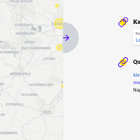
Ka
Re
L
Qu
kle
mot
Na