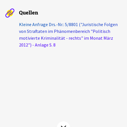
Aktuelles
Quellen
Alle Beiträge
Kleine Anfrage Drs.-Nr.: 5/8801 ("Juristische Folgen
Über uns
von Straftaten im Phänomenbereich "Politisch
Veranstaltungen
motivierte Kriminalität - rechts" im Monat März
Projektbeschreibung
Pressemitteilungen
2012") - Anlage S. 8
Kontakt
Podcasts
Unterstützer_innen
Spenden
chronik.LE in der Presse