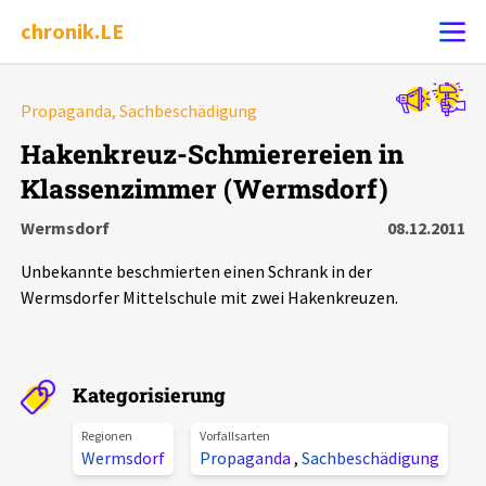
chronik.LE
Alle Ereignisse
Propaganda, Sachbeschädigung
Ereignis melden
7502
Ereignisse
Hakenkreuz-Schmierereien in
Klassenzimmer (Wermsdorf)
Chronik
Ereignisse
Statistik
Wermsdorf
08.12.2011
Exportieren
?
Filter Erklärungen
Dossiers
Unbekannte beschmierten einen Schrank in der
Wermsdorfer Mittelschule mit zwei Hakenkreuzen.
Leipziger Zustände
Schlaglichter
Kategorisierung
Regionen
Vorfallsarten
Phänomene
Wermsdorf
Propaganda
,
Sachbeschädigung