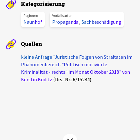
Kategorisierung
Aktuelles
Regionen
Vorfallsarten
Naunhof
Propaganda
,
Sachbeschädigung
Alle Beiträge
Über uns
Veranstaltungen
Quellen
Projektbeschreibung
Pressemitteilungen
Kontakt
kleine Anfrage "Juristische Folgen von Straftaten im
Podcasts
Phänomenbereich "Politisch motivierte
Unterstützer_innen
Kriminalität - rechts" im Monat Oktober 2018" von
Kerstin Köditz
(Drs.-Nr.: 6/15244)
Spenden
chronik.LE in der Presse