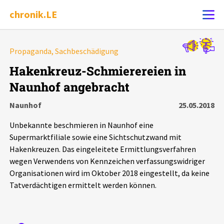
chronik.LE
Alle Ereignisse
Propaganda, Sachbeschädigung
Ereignis melden
7502
Ereignisse
Hakenkreuz-Schmierereien in
Naunhof angebracht
Chronik
Ereignisse
Statistik
Naunhof
25.05.2018
Exportieren
?
Filter Erklärungen
Dossiers
Unbekannte beschmieren in Naunhof eine
Supermarktfiliale sowie eine Sichtschutzwand mit
Leipziger Zustände
Hakenkreuzen. Das eingeleitete Ermittlungsverfahren
wegen Verwendens von Kennzeichen verfassungswidriger
Organisationen wird im Oktober 2018 eingestellt, da keine
Schlaglichter
Tatverdächtigen ermittelt werden können.
Phänomene