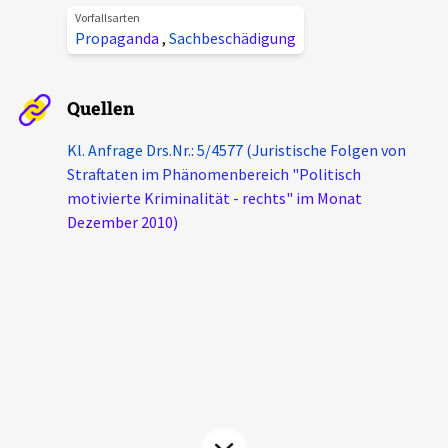
Vorfallsarten
Aktuelles
Propaganda
,
Sachbeschädigung
Alle Beiträge
Über uns
Quellen
Veranstaltungen
Projektbeschreibung
Kl. Anfrage Drs.Nr.: 5/4577 (Juristische Folgen von
Pressemitteilungen
Straftaten im Phänomenbereich "Politisch
Kontakt
Podcasts
motivierte Kriminalität - rechts" im Monat
Unterstützer_innen
Dezember 2010)
Spenden
chronik.LE in der Presse