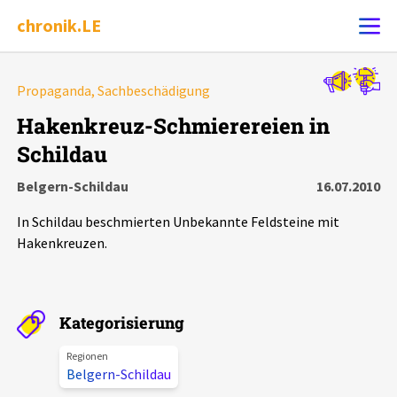
chronik.LE
Alle Ereignisse
Propaganda, Sachbeschädigung
Ereignis melden
7502
Ereignisse
Hakenkreuz-Schmierereien in
Schildau
Chronik
Ereignisse
Statistik
Belgern-Schildau
16.07.2010
Exportieren
?
Filter Erklärungen
Dossiers
In Schildau beschmierten Unbekannte Feldsteine mit
Hakenkreuzen.
Leipziger Zustände
Schlaglichter
Kategorisierung
Regionen
Phänomene
Belgern-Schildau