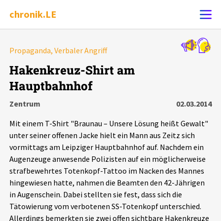
chronik.LE
Alle Ereignisse
Propaganda, Verbaler Angriff
Ereignis melden
7502
Ereignisse
Hakenkreuz-Shirt am
Hauptbahnhof
Chronik
Ereignisse
Statistik
Zentrum
02.03.2014
Exportieren
?
Filter Erklärungen
Dossiers
Mit einem T-Shirt "Braunau – Unsere Lösung heißt Gewalt"
unter seiner offenen Jacke hielt ein Mann aus Zeitz sich
Leipziger Zustände
vormittags am Leipziger Hauptbahnhof auf. Nachdem ein
Augenzeuge anwesende Polizisten auf ein möglicherweise
strafbewehrtes Totenkopf-Tattoo im Nacken des Mannes
Schlaglichter
hingewiesen hatte, nahmen die Beamten den 42-Jährigen
in Augenschein. Dabei stellten sie fest, dass sich die
Phänomene
Tätowierung vom verbotenen SS-Totenkopf unterschied.
Allerdings bemerkten sie zwei offen sichtbare Hakenkreuze