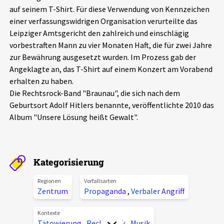
auf seinem T-Shirt. Für diese Verwendung von Kennzeichen
Aktuelles
einer verfassungswidrigen Organisation verurteilte das
Leipziger Amtsgericht den zahlreich und einschlägig
Alle Beiträge
Über uns
vorbestraften Mann zu vier Monaten Haft, die für zwei Jahre
zur Bewährung ausgesetzt wurden. Im Prozess gab der
Veranstaltungen
Angeklagte an, das T-Shirt auf einem Konzert am Vorabend
Projektbeschreibung
Pressemitteilungen
erhalten zu haben.
Kontakt
Die Rechtsrock-Band "Braunau", die sich nach dem
Podcasts
Geburtsort Adolf Hitlers benannte, veröffentlichte 2010 das
Unterstützer_innen
Album "Unsere Lösung heißt Gewalt".
Spenden
chronik.LE in der Presse
Kategorisierung
Regionen
Vorfallsarten
Zentrum
Propaganda
,
Verbaler Angriff
Kontexte
Tätowierung
,
Rechtsrock
,
Musik