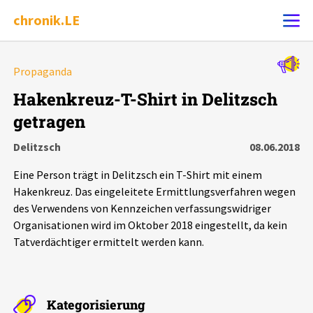
chronik.LE
Alle Ereignisse
Propaganda
Ereignis melden
7502
Ereignisse
Hakenkreuz-T-Shirt in Delitzsch
getragen
Chronik
Ereignisse
Statistik
Delitzsch
08.06.2018
Exportieren
?
Filter Erklärungen
Dossiers
Eine Person trägt in Delitzsch ein T-Shirt mit einem
Hakenkreuz. Das eingeleitete Ermittlungsverfahren wegen
Leipziger Zustände
des Verwendens von Kennzeichen verfassungswidriger
Organisationen wird im Oktober 2018 eingestellt, da kein
Tatverdächtiger ermittelt werden kann.
Schlaglichter
Phänomene
Kategorisierung