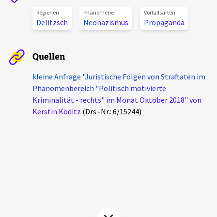
Aktuelles
Regionen
Phänomene
Vorfallsarten
Delitzsch
Neonazismus
Propaganda
Alle Beiträge
Über uns
Veranstaltungen
Quellen
Projektbeschreibung
Pressemitteilungen
kleine Anfrage "Juristische Folgen von Straftaten im
Kontakt
Phänomenbereich "Politisch motivierte
Podcasts
Kriminalität - rechts" im Monat Oktober 2018" von
Unterstützer_innen
Kerstin Köditz
(Drs.-Nr.: 6/15244)
Spenden
chronik.LE in der Presse