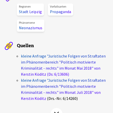
Aktuelles
Regionen
Vorfallsarten
Stadt Leipzig
Propaganda
Alle Beiträge
Über uns
Phänomene
Neonazismus
Veranstaltungen
Projektbeschreibung
Pressemitteilungen
Quellen
Kontakt
Podcasts
Unterstützer_innen
kleine Anfrage "Juristische Folgen von Straftaten
im Phänomenbereich "Politisch motivierte
Spenden
Kriminalität - rechts" im Monat Mai 2018" von
Kerstin Köditz (Ds: 6/13606)
chronik.LE in der Presse
kleine Anfrage "Juristische Folgen von Straftaten
im Phänomenbereich "Politisch motivierte
Kriminalität - rechts" im Monat Juli 2018" von
Kerstin Köditz
(Drs.-Nr.: 6/14260)