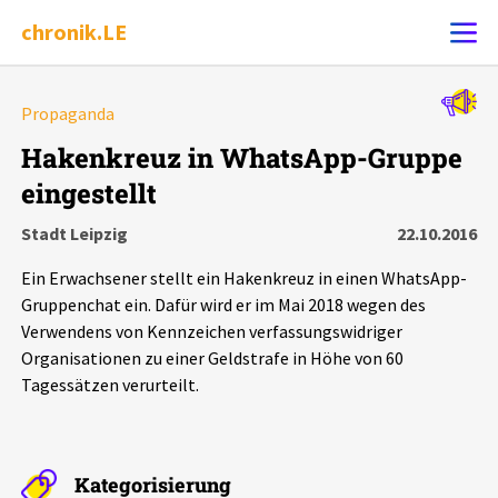
chronik.LE
Alle Ereignisse
Propaganda
Ereignis melden
7502
Ereignisse
Hakenkreuz in WhatsApp-Gruppe
eingestellt
Chronik
Ereignisse
Statistik
Stadt Leipzig
22.10.2016
Exportieren
?
Filter Erklärungen
Dossiers
Ein Erwachsener stellt ein Hakenkreuz in einen WhatsApp-
Gruppenchat ein. Dafür wird er im Mai 2018 wegen des
Leipziger Zustände
Verwendens von Kennzeichen verfassungswidriger
Organisationen zu einer Geldstrafe in Höhe von 60
Tagessätzen verurteilt.
Schlaglichter
Phänomene
Kategorisierung