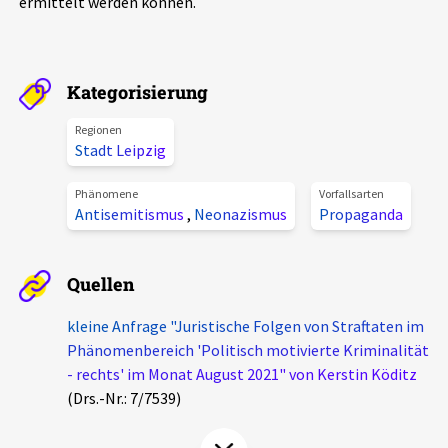
ermittelt werden können.
Aktuelles
Alle Beiträge
Über uns
Kategorisierung
Veranstaltungen
Regionen
Projektbeschreibung
Stadt Leipzig
Pressemitteilungen
Kontakt
Podcasts
Phänomene
Vorfallsarten
Antisemitismus
,
Neonazismus
Propaganda
Unterstützer_innen
Spenden
Quellen
chronik.LE in der Presse
kleine Anfrage "Juristische Folgen von Straftaten im
Phänomenbereich 'Politisch motivierte Kriminalität
- rechts' im Monat August 2021" von Kerstin Köditz
(Drs.-Nr.: 7/7539)