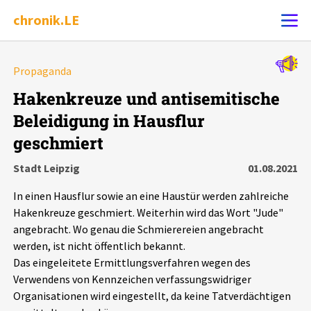
chronik.LE
Alle Ereignisse
Propaganda
Ereignis melden
7502
Ereignisse
Hakenkreuze und antisemitische
Beleidigung in Hausflur
Chronik
Ereignisse
Statistik
geschmiert
Exportieren
?
Filter Erklärungen
Dossiers
Stadt Leipzig
01.08.2021
In einen Hausflur sowie an eine Haustür werden zahlreiche
Leipziger Zustände
Hakenkreuze geschmiert. Weiterhin wird das Wort "Jude"
angebracht. Wo genau die Schmierereien angebracht
Schlaglichter
werden, ist nicht öffentlich bekannt.
Das eingeleitete Ermittlungsverfahren wegen des
Verwendens von Kennzeichen verfassungswidriger
Phänomene
Organisationen wird eingestellt, da keine Tatverdächtigen