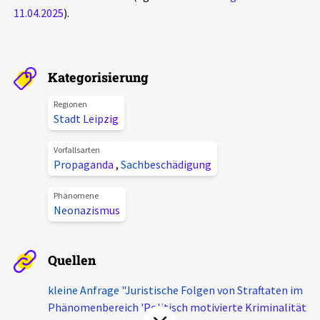
11.04.2025
).
Aktuelles
Alle Beiträge
Über uns
Kategorisierung
Veranstaltungen
Projektbeschreibung
Regionen
Pressemitteilungen
Stadt Leipzig
Kontakt
Podcasts
Vorfallsarten
Unterstützer_innen
Propaganda
,
Sachbeschädigung
Spenden
Phänomene
Neonazismus
chronik.LE in der Presse
Quellen
kleine Anfrage "Juristische Folgen von Straftaten im
Phänomenbereich 'Politisch motivierte Kriminalität