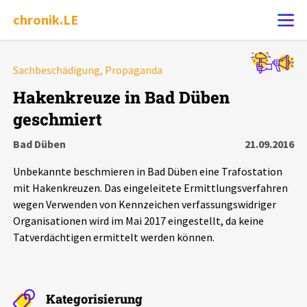
chronik.LE
Alle Ereignisse
Sachbeschädigung, Propaganda
Ereignis melden
7502
Ereignisse
Hakenkreuze in Bad Düben
geschmiert
Chronik
Ereignisse
Statistik
Bad Düben
21.09.2016
Exportieren
?
Filter Erklärungen
Dossiers
Unbekannte beschmieren in Bad Düben eine Trafostation
mit Hakenkreuzen. Das eingeleitete Ermittlungsverfahren
Leipziger Zustände
wegen Verwenden von Kennzeichen verfassungswidriger
Organisationen wird im Mai 2017 eingestellt, da keine
Tatverdächtigen ermittelt werden können.
Schlaglichter
Phänomene
Kategorisierung