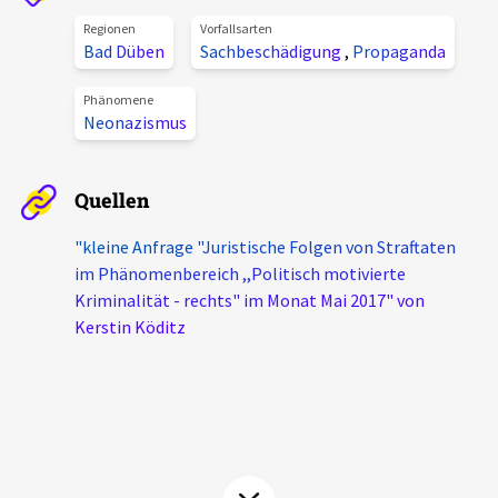
Aktuelles
Regionen
Vorfallsarten
Bad Düben
Sachbeschädigung
,
Propaganda
Alle Beiträge
Über uns
Phänomene
Neonazismus
Veranstaltungen
Projektbeschreibung
Pressemitteilungen
Quellen
Kontakt
Podcasts
Unterstützer_innen
"kleine Anfrage "Juristische Folgen von Straftaten
im Phänomenbereich ,,Politisch motivierte
Spenden
Kriminalität - rechts" im Monat Mai 2017" von
Kerstin Köditz
chronik.LE in der Presse