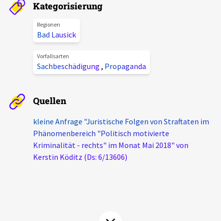
Kategorisierung
Aktuelles
Regionen
Bad Lausick
Alle Beiträge
Über uns
Veranstaltungen
Vorfallsarten
Sachbeschädigung
,
Propaganda
Projektbeschreibung
Pressemitteilungen
Kontakt
Podcasts
Quellen
Unterstützer_innen
kleine Anfrage "Juristische Folgen von Straftaten im
Spenden
Phänomenbereich "Politisch motivierte
Kriminalität - rechts" im Monat Mai 2018" von
chronik.LE in der Presse
Kerstin Köditz (Ds: 6/13606)