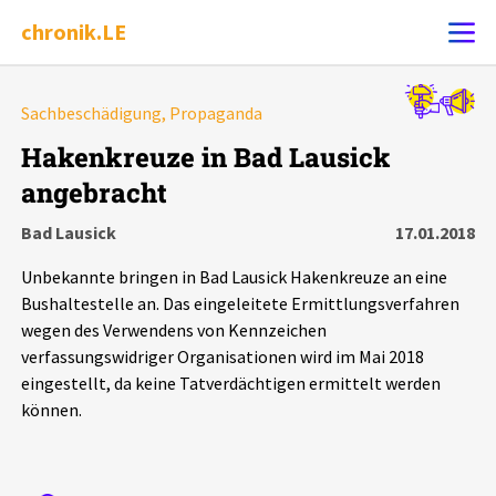
chronik.LE
Alle Ereignisse
Sachbeschädigung, Propaganda
Ereignis melden
7502
Ereignisse
Hakenkreuze in Bad Lausick
angebracht
Chronik
Ereignisse
Statistik
Bad Lausick
17.01.2018
Exportieren
?
Filter Erklärungen
Dossiers
Unbekannte bringen in Bad Lausick Hakenkreuze an eine
Bushaltestelle an. Das eingeleitete Ermittlungsverfahren
Leipziger Zustände
wegen des Verwendens von Kennzeichen
verfassungswidriger Organisationen wird im Mai 2018
eingestellt, da keine Tatverdächtigen ermittelt werden
Schlaglichter
können.
Phänomene