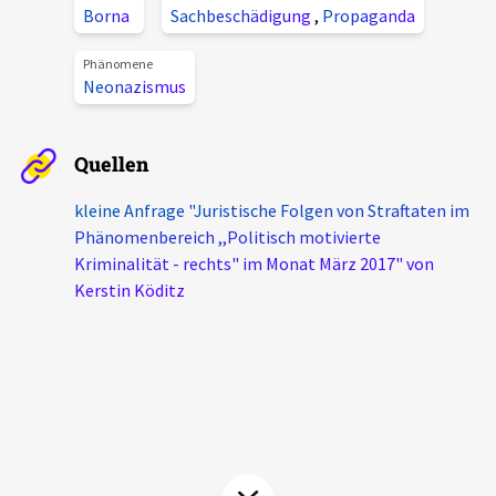
Borna
Sachbeschädigung
,
Propaganda
Aktuelles
Phänomene
Alle Beiträge
Neonazismus
Über uns
Veranstaltungen
Projektbeschreibung
Quellen
Pressemitteilungen
Kontakt
kleine Anfrage "Juristische Folgen von Straftaten im
Podcasts
Phänomenbereich ,,Politisch motivierte
Unterstützer_innen
Kriminalität - rechts" im Monat März 2017" von
Spenden
Kerstin Köditz
chronik.LE in der Presse