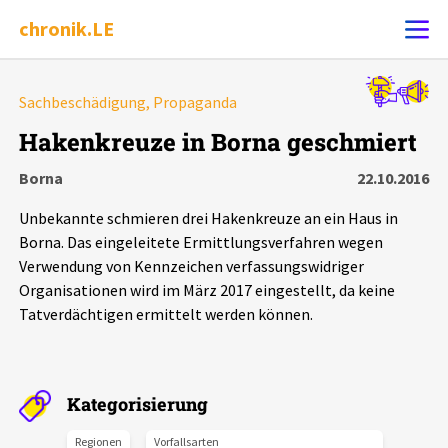
chronik.LE
Alle Ereignisse
Sachbeschädigung, Propaganda
Ereignis melden
7502
Ereignisse
Hakenkreuze in Borna geschmiert
Borna
22.10.2016
Chronik
Ereignisse
Statistik
Unbekannte schmieren drei Hakenkreuze an ein Haus in
Exportieren
?
Filter Erklärungen
Dossiers
Borna. Das eingeleitete Ermittlungsverfahren wegen
Verwendung von Kennzeichen verfassungswidriger
Organisationen wird im März 2017 eingestellt, da keine
Leipziger Zustände
Tatverdächtigen ermittelt werden können.
Schlaglichter
Kategorisierung
Phänomene
Regionen
Vorfallsarten