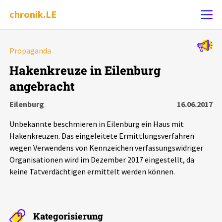
chronik.LE
Alle Ereignisse
Propaganda
Ereignis melden
7502
Ereignisse
Hakenkreuze in Eilenburg
angebracht
Chronik
Ereignisse
Statistik
Eilenburg
16.06.2017
Exportieren
?
Filter Erklärungen
Dossiers
Unbekannte beschmieren in Eilenburg ein Haus mit
Hakenkreuzen. Das eingeleitete Ermittlungsverfahren
Leipziger Zustände
wegen Verwendens von Kennzeichen verfassungswidriger
Organisationen wird im Dezember 2017 eingestellt, da
keine Tatverdächtigen ermittelt werden können.
Schlaglichter
Phänomene
Kategorisierung