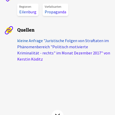
Aktuelles
Regionen
Vorfallsarten
Eilenburg
Propaganda
Alle Beiträge
Über uns
Veranstaltungen
Quellen
Projektbeschreibung
Pressemitteilungen
kleine Anfrage "Juristische Folgen von Straftaten im
Kontakt
Phänomenbereich "Politisch motivierte
Podcasts
Kriminalität - rechts" im Monat Dezember 2017" von
Unterstützer_innen
Kerstin Köditz
Spenden
chronik.LE in der Presse