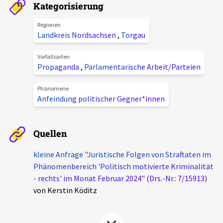
Kategorisierung
Aktuelles
Regionen
Landkreis Nordsachsen
,
Torgau
Alle Beiträge
Über uns
Veranstaltungen
Vorfallsarten
Propaganda
,
Parlamentarische Arbeit/Parteien
Projektbeschreibung
Pressemitteilungen
Kontakt
Phänomene
Podcasts
Anfeindung politischer Gegner*innen
Unterstützer_innen
Spenden
Quellen
chronik.LE in der Presse
kleine Anfrage "Juristische Folgen von Straftaten im
Phänomenbereich 'Politisch motivierte Kriminalität
- rechts' im Monat Februar 2024" (Drs.-Nr.: 7/15913)
von Kerstin Köditz