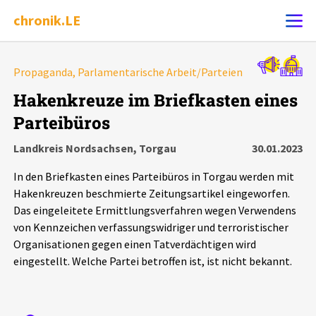
chronik.LE
Alle Ereignisse
Propaganda, Parlamentarische Arbeit/Parteien
Ereignis melden
7502
Ereignisse
Hakenkreuze im Briefkasten eines
Parteibüros
Chronik
Ereignisse
Statistik
Landkreis Nordsachsen, Torgau
30.01.2023
Exportieren
?
Filter Erklärungen
Dossiers
In den Briefkasten eines Parteibüros in Torgau werden mit
Hakenkreuzen beschmierte Zeitungsartikel eingeworfen.
Leipziger Zustände
Das eingeleitete Ermittlungsverfahren wegen Verwendens
von Kennzeichen verfassungswidriger und terroristischer
Organisationen gegen einen Tatverdächtigen wird
Schlaglichter
eingestellt. Welche Partei betroffen ist, ist nicht bekannt.
Phänomene